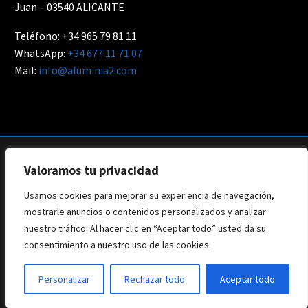
Juan – 03540 ALICANTE
Teléfono: +34 965 79 81 11
WhatsApp:
+34 677 11 71 07
Mail:
info@aluminia2.com
Valoramos tu privacidad
Usamos cookies para mejorar su experiencia de navegación,
Aviso Legal
Privacidad
Política de Cookies
mostrarle anuncios o contenidos personalizados y analizar
Web: Branding Creative
nuestro tráfico. Al hacer clic en “Aceptar todo” usted da su
consentimiento a nuestro uso de las cookies.
Copyright © 2022 - Todos los derechos reservados - Aluminia2
Personalizar
Rechazar todo
Aceptar todo