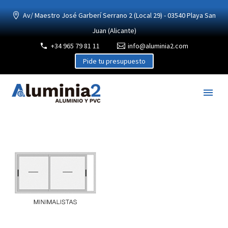
Av/ Maestro José Garberí Serrano 2 (Local 29) - 03540 Playa San
Juan (Alicante)
+34 965 79 81 11
info@aluminia2.com
Pide tu presupuesto