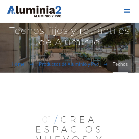
Techos fijos y retráctiles
de Aluminio
Home
Productos de Aluminio y Pvc
Techos
01
/
CREA
ESPACIOS