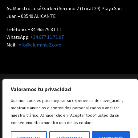
Av. Maestro José Garberí Serrano 2 (Local 29) Playa San
Juan – 03540 ALICANTE
Teléfono: +34 965 79 81 11
WhatsApp:
+34 677 11 71 07
Mail:
info@aluminia2.com
Valoramos tu privacidad
Usamos cookies para mejorar su experiencia de navegación,
Aviso Legal
Privacidad
Política de Cookies
mostrarle anuncios o contenidos personalizados y analizar
Web: Branding Creative
nuestro tráfico. Al hacer clic en “Aceptar todo” usted da su
consentimiento a nuestro uso de las cookies.
Copyright © 2022 - Todos los derechos reservados - Aluminia2