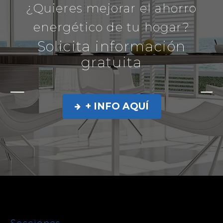
¿Quieres mejorar el ahorro
energético de tu hogar?
Solicita información
gratuita
+ INFO AQUÍ

Secciones