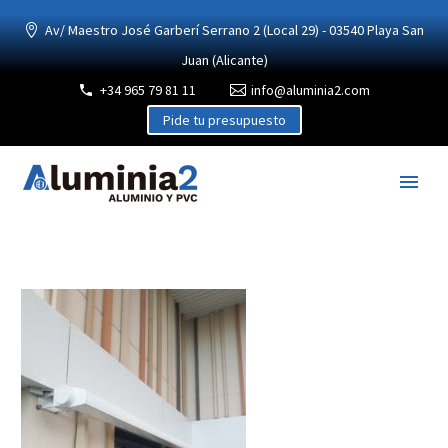
Av/ Maestro José Garberí Serrano 2 (Local 29) - 03540 Playa San
Juan (Alicante)
+34 965 79 81 11
info@aluminia2.com
Pide tu presupuesto