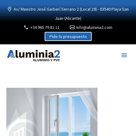
Av/ Maestro José Garberí Serrano 2 (Local 29) - 03540 Playa San
Juan (Alicante)
+34 965 79 81 11
info@aluminia2.com
Pide tu presupuesto