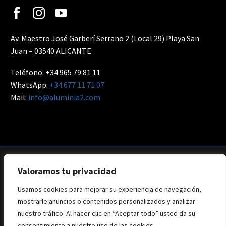
Av. Maestro José Garberí Serrano 2 (Local 29) Playa San
Juan – 03540 ALICANTE
Teléfono: +34 965 79 81 11
WhatsApp:
+34 677 11 71 07
Mail:
info@aluminia2.com
Valoramos tu privacidad
Usamos cookies para mejorar su experiencia de navegación,
Aviso Legal
Privacidad
Política de Cookies
mostrarle anuncios o contenidos personalizados y analizar
Web: Branding Creative
nuestro tráfico. Al hacer clic en “Aceptar todo” usted da su
consentimiento a nuestro uso de las cookies.