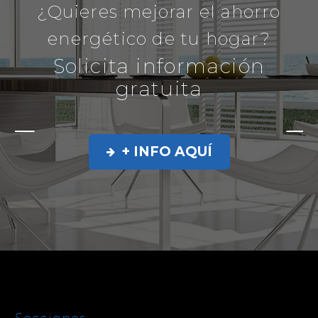
¿Quieres mejorar el ahorro
energético de tu hogar?
Solicita información
gratuita
+ INFO AQUÍ

Secciones