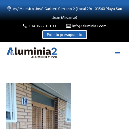
Av/ Maestro José Garberí Serrano 2 (Local 29) - 03540 Playa San
Juan (Alicante)
+34 965 79 81 11
info@aluminia2.com
Pide tu presupuesto