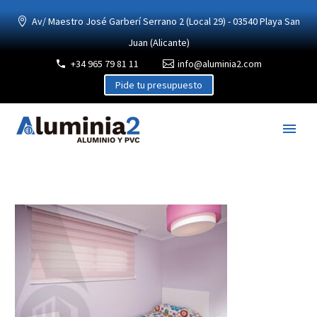
Av/ Maestro José Garberí Serrano 2 (Local 29) - 03540 Playa San
Juan (Alicante)
+34 965 79 81 11
info@aluminia2.com
Pide tu presupuesto