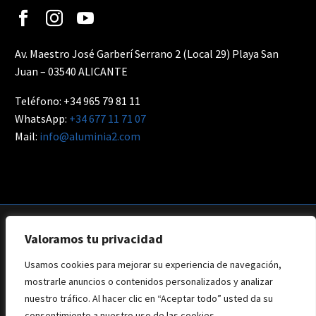
Av. Maestro José Garberí Serrano 2 (Local 29) Playa San
Juan – 03540 ALICANTE
Teléfono: +34 965 79 81 11
WhatsApp:
+34 677 11 71 07
Mail:
info@aluminia2.com
Valoramos tu privacidad
Usamos cookies para mejorar su experiencia de navegación,
Aviso Legal
Privacidad
Política de Cookies
mostrarle anuncios o contenidos personalizados y analizar
Web: Branding Creative
nuestro tráfico. Al hacer clic en “Aceptar todo” usted da su
consentimiento a nuestro uso de las cookies.