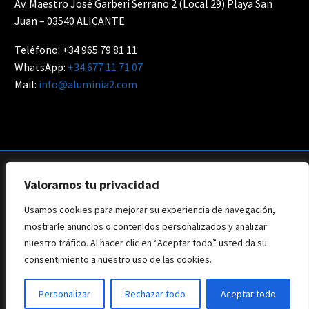
Av. Maestro José Garberí Serrano 2 (Local 29) Playa San
Juan – 03540 ALICANTE
Teléfono: +34 965 79 81 11
WhatsApp:
+34 677 11 71 07
Mail:
info@aluminia2.com
Valoramos tu privacidad
Usamos cookies para mejorar su experiencia de navegación,
Aviso Legal
Privacidad
Política de Cookies
mostrarle anuncios o contenidos personalizados y analizar
Web: Branding Creative
nuestro tráfico. Al hacer clic en “Aceptar todo” usted da su
consentimiento a nuestro uso de las cookies.
Copyright © 2022 - Todos los derechos reservados - Aluminia2
Personalizar
Rechazar todo
Aceptar todo