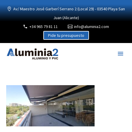
Av/ Maestro José Garberí Serrano 2 (Local 29) - 03540 Playa San
Juan (Alicante)
+34 965 79 81 11
info@aluminia2.com
Pide tu presupuesto