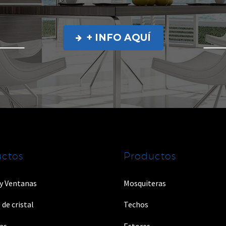
+ INFO AQUÍ

ctos
Productos
 y Ventanas
Mosquiteras
 de cristal
Techos
as
Estores