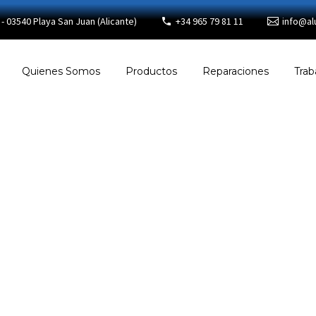
- 03540 Playa San Juan (Alicante)
+34 965 79 81 11
info@al
Quienes Somos
Productos
Reparaciones
Trab