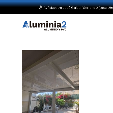
Av/ Maestro José Garberí Serrano 2 (Local 29) 