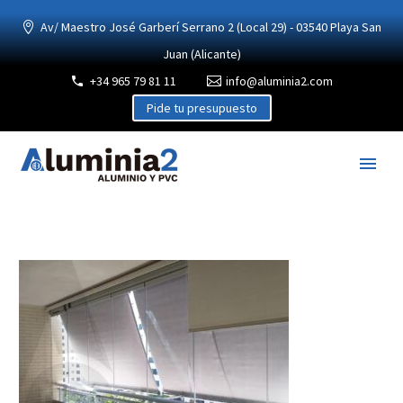
Av/ Maestro José Garberí Serrano 2 (Local 29) - 03540 Playa San
Juan (Alicante)
+34 965 79 81 11
info@aluminia2.com
Pide tu presupuesto