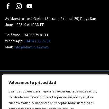
Av. Maestro José Garberí Serrano 2 (Local 29) Playa San
Juan – 03540 ALICANTE
Teléfono: +34 965 79 81 11
WhatsApp:
+34 677 11 71 07
Mail:
info@aluminia2.com
Valoramos tu privacidad
Usamos cookies para mejorar su experiencia de navegación,
Aviso Legal
Privacidad
Política de Cookies
mostrarle anuncios o contenidos personalizados y analizar
Web: Branding Creative
nuestro tráfico. Al hacer clic en “Aceptar todo” usted da su
consentimiento a nuestro uso de las cookies.