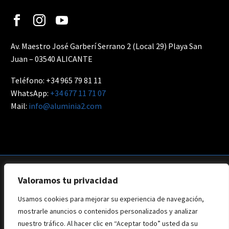
Av. Maestro José Garberí Serrano 2 (Local 29) Playa San
Juan – 03540 ALICANTE
Teléfono: +34 965 79 81 11
WhatsApp:
+34 677 11 71 07
Mail:
info@aluminia2.com
Valoramos tu privacidad
Usamos cookies para mejorar su experiencia de navegación,
Aviso Legal
Privacidad
Política de Cookies
mostrarle anuncios o contenidos personalizados y analizar
Web: Branding Creative
nuestro tráfico. Al hacer clic en “Aceptar todo” usted da su