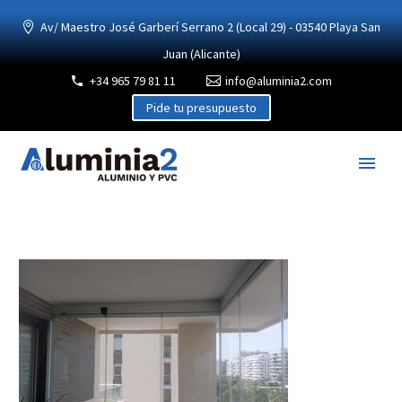
Av/ Maestro José Garberí Serrano 2 (Local 29) - 03540 Playa San
Juan (Alicante)
+34 965 79 81 11
info@aluminia2.com
Pide tu presupuesto