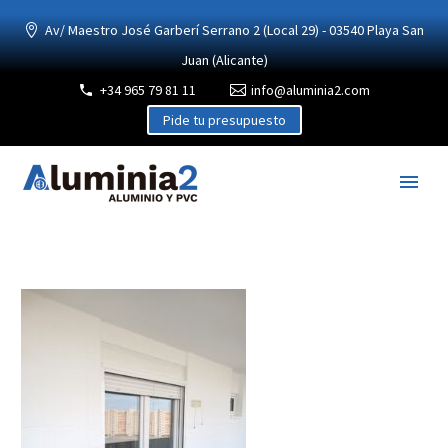
Av/ Maestro José Garberí Serrano 2 (Local 29) - 03540 Playa San
Juan (Alicante)
+34 965 79 81 11
info@aluminia2.com
Pide tu presupuesto