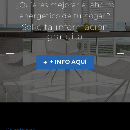
¿Quieres mejorar el ahorro
energético de tu hogar?
Solicita información
gratuita
+ INFO AQUÍ

Secciones