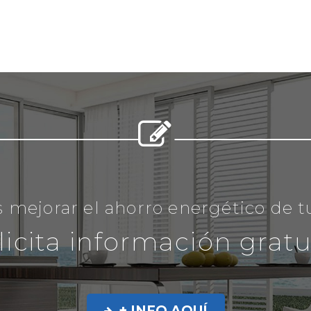


 mejorar el ahorro energético de 
licita información gratu
+ INFO AQUÍ
