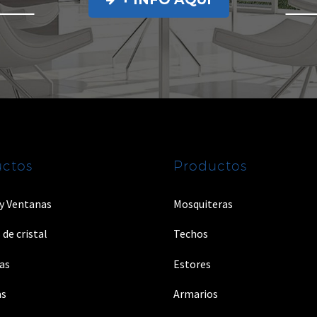
ctos
Productos
 y Ventanas
Mosquiteras
 de cristal
Techos
as
Estores
as
Armarios