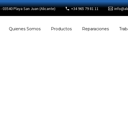
- 03540 Playa San Juan (Alicante)
+34 965 79 81 11
info@al
Quienes Somos
Productos
Reparaciones
Trab