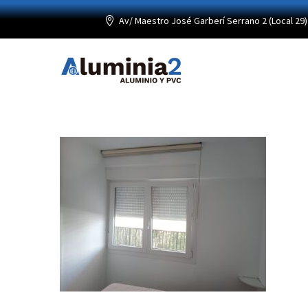
Av/ Maestro José Garberí Serrano 2 (Local 29) 